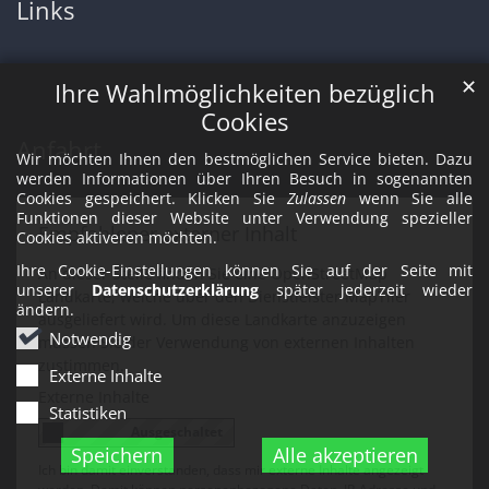
Links
✕
Ihre Wahlmöglichkeiten bezüglich
Cookies
Anfahrt
Wir möchten Ihnen den bestmöglichen Service bieten. Dazu
werden Informationen über Ihren Besuch in sogenannten
Cookies gespeichert. Klicken Sie
Zulassen
wenn Sie alle
Funktionen dieser Website unter Verwendung spezieller
Empfohlener externer Inhalt
Cookies aktiveren möchten.
Ihre Cookie-Einstellungen können Sie auf der Seite mit
An dieser Stelle finden Sie eine OpenStreetMap
unserer
Datenschutzerklärung
später jederzeit wieder
Landkarte, welche über den Dienstleister MapTiler
ändern.
ausgeliefert wird. Um diese Landkarte anzuzeigen
Notwendig
müssen Sie der Verwendung von externen Inhalten
zustimmen.
Externe Inhalte
Externe Inhalte
Statistiken
Speichern
Alle akzeptieren
Ich bin damit einverstanden, dass mir externe Inhalte angezeigt